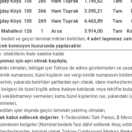
Baskil
ğday Köyü
105
265
Ham Toprak
1.795,62
Tam
Karakoçan
ğday Köyü
105
266
Ham Toprak
3.395,21
Tam
ğday Köyü
105
269
Ham Toprak
6.463,89
Tam
 Mahallesi
126
1
Arsa
3.914,00
Tam
Ko
 bedeli ve geçici teminat miktarı belirtilen;
4 adet taşınmaz satı
cek komisyon huzurunda yapılacaktır.
 isteklilerin ihale saatine kadar.
ınmaz için ayrı olmak kaydıyla;
ibi olmaları, tebligat için Türkiye de adres göstermeleri ve yasa
mlik numarasını, tüzel kişilerin ise vergi kimlik numarasını bildirm
rinin, yukarıda belirtilen şartlardan ayrı olarak, idare merkezler
yıt belgesi ile tüzel kişilik adına ihaleye katılacak veya teklifte 
kâletnameyi vermeleri; kamu tüzel kişilerinin ise, yukarıdaki (a) ve
ermeleri,
ilen işler dışında geçici teminatı yatırmış olmaları,
ak kabul edilecek değerler.
1-
Tedavüldeki Türk Parası,
2
-Mevdu
zenlenen belgeler (Nominal bedele faiz dâhil edilerek ihraç edilm
tandaşlarından, teminat olarak Türkiye Cumhuriyeti Merkez Bankas