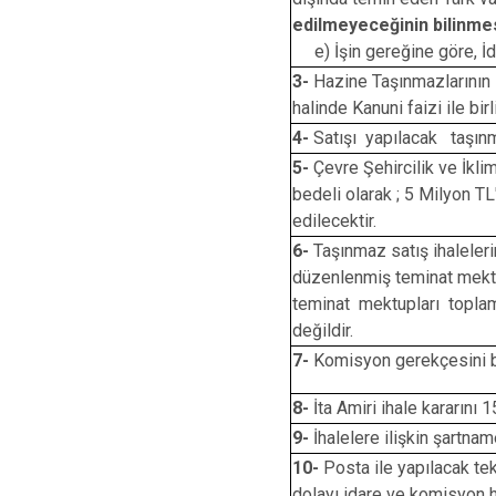
edilmeyeceğinin bilinme
e) İşin gereğine göre, İda
3-
Hazine Taşınmazlarının sa
halinde Kanuni faizi ile bi
4-
Satışı yapılacak taşınmaz
5-
Çevre Şehircilik ve İkli
bedeli olarak ; 5 Milyon T
edilecektir.
6-
Taşınmaz satış ihaleleri
düzenlenmiş teminat mektu
teminat mektupları toplamı 
değildir.
7-
Komisyon gerekçesini bel
8-
İta Amiri ihale kararını 
9-
İhalelere ilişkin şartna
10-
Posta ile yapılacak t
dolayı idare ve komisyon 