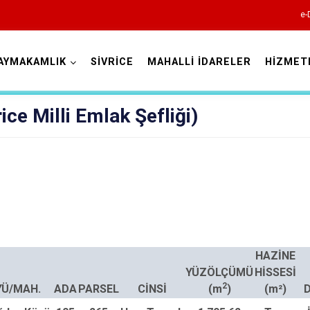
e-
AYMAKAMLIK
SİVRİCE
MAHALLİ İDARELER
HİZMET
Elazığ
rice Milli Emlak Şefliği)
Ağın
HAZİNE
Alacakaya
YÜZÖLÇÜMÜ
HİSSESİ
2
Arıcak
Ü/MAH.
ADA
PARSEL
CİNSİ
(m
)
(m²)