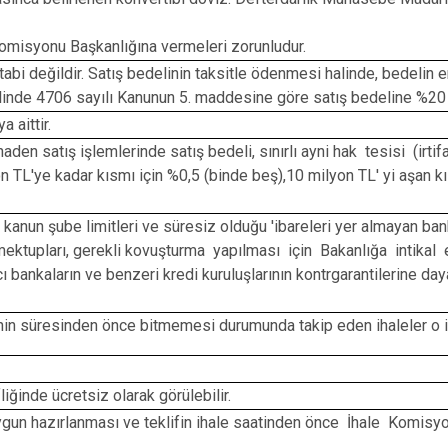
Komisyonu Başkanlığına vermeleri zorunludur.
 değildir. Satış bedelinin taksitle ödenmesi halinde, bedelin en az 
 halinde 4706 sayılı Kanunun 5. maddesine göre satış bedeline %20 
 aittir.
den satış işlemlerinde satış bedeli, sınırlı ayni hak tesisi (irtif
on TL'ye kadar kısmı için %0,5 (binde beş),10 milyon TL' yi aşan 
ı kanun şube limitleri ve süresiz olduğu 'ibareleri yer almayan ba
mektupları, gerekli kovuşturma yapılması için Bakanlığa intika
 bankaların ve benzeri kredi kuruluşlarının kontrgarantilerine day
in süresinden önce bitmemesi durumunda takip eden ihaleler o iha
iğinde ücretsiz olarak görülebilir.
 uygun hazırlanması ve teklifin ihale saatinden önce İhale Komi