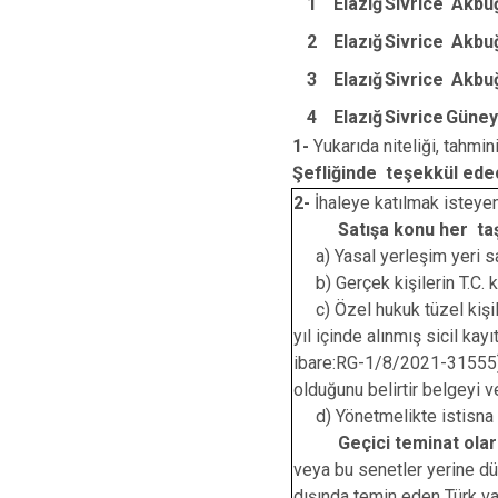
1
Elazığ
Sivrice
Akbu
2
Elazığ
Sivrice
Akbu
3
Elazığ
Sivrice
Akbu
4
Elazığ
Sivrice
Güney
1-
Yukarıda niteliği, tahmini
Şefliğinde teşekkül ede
2-
İhaleye katılmak isteyen
Satışa konu her taş
a) Yasal yerleşim yeri sah
b) Gerçek kişilerin T.C. ki
c) Özel hukuk tüzel kişile
yıl içinde alınmış sicil ka
ibare:RG-1/8/2021-31555) ve
olduğunu belirtir belgeyi v
d) Yönetmelikte istisna ed
Geçici teminat olar
veya bu senetler yerine dü
dışında temin eden Türk va