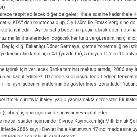
si)
rece tespit edilecek diğer belgeleri, ihale saatine kadar İhale 
tışı KDV' den müstesna olup, 5 yıl süre ile Emlak Vergisine de tabi
rlikte tahsil edilir. Ayrıca satış bedelinin peşin olarak ödenmesi
 mallar ihalelerinden doğacak her türlü vergi, resim, harç alıcıya
m Değişikliği Bakanlığı Döner Sermaye İşletme Yönetmeliğine istina
L'ye kadar olan kısmı için %1 (yüzde bir), 5 milyon TL'den 10 mily
ne iştirak için verilecek Banka teminat mektuplarında, '2886 sayıl
pları kabul edilmez. Üzerinde suç unsuru tespit edilen teminat 
ile aynı şubenin limitlerinin de gösterilmesi zorunludur. Yabancı
irtmek suretiyle ihaleyi yapıp yapmamakta serbesttir. Bir ihalen
15 (Onbeş) iş günü içerisinde onaylar veya iptal eder.
me mesai saatleri içerisinde Sivrice Kaymakamlığı Milli Emlak Şefl
ekliflerde 2886 sayılı Devlet İhale Kanununun 47 inci maddesine
herhangi bir sorumluluk kabul etmez.