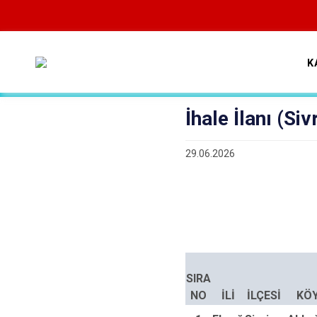
K
İhale İlanı (Siv
29.06.2026
SIRA
NO
İLİ
İLÇESİ
KÖY