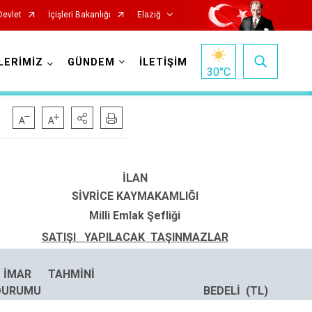
Devlet
İçişleri Bakanlığı
Elazığ
LERİMİZ
GÜNDEM
İLETİŞİM
30
°C
İLAN
SİVRİCE KAYMAKAMLIĞI
Milli Emlak Şefliği
SATIŞI YAPILACAK TAŞINMAZLAR
Keban
Kovancılar
İMAR
TAHM
Maden
DURUMU
BEDELİ (TL)