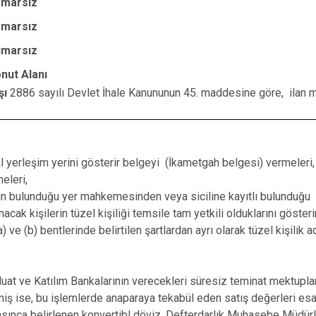
Palu
İmarsız
Sivrice
İmarsız
imarsız
nut Alanı
şı
2886 sayılı Devlet İhale Kanununun 45. maddesine göre, ilan
l yerleşim yerini gösterir belgeyi (İkametgah belgesi) vermeleri,
eleri,
inin bulunduğu yer mahkemesinden veya siciline kayıtlı bulunduğu 
bulunacak kişilerin tüzel kişiliği temsile tam yetkili olduklarını 
 (b) bentlerinde belirtilen şartlardan ayrı olarak tüzel kişilik adı
at ve Katılım Bankalarının verecekleri süresiz teminat mektuplar
iş ise, bu işlemlerde anaparaya tekabül eden satış değerleri esas 
ınca belirlenen konvertibl döviz. Defterdarlık Muhasebe Müdürlü