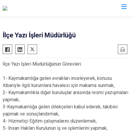
Elazığ
İlçe Yazı İşleri Müdürlüğü
Ağın
Keban
Alacakaya
Kovancılar
İlçe Yazı İşleri Müdürlüğünün Görevleri
Arıcak
Maden
Baskil
Palu
1- Kaymakamlığa gelen evrakları inceleyerek, konusu
Karakoçan
Sivrice
itibariyle ilgili kurumlara havalesi için makama sunmak,
2- Kaymakamlıkla diğer kuruluşlar arasında resmi yazışmaları
yapmak,
3-Kaymakamlığa gelen dilekçeleri kabul ederek, takibini
yapmak ve sonuçlandırmak,
4- Hizmetiçi Eğitim çalışmalarını düzenlemek,
5- İnsan Hakları Kurulunun iş ve işlemlerini yapmak,